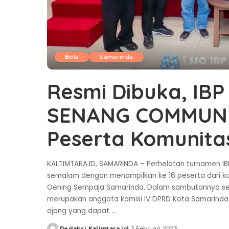
Bola
Samarinda
Resmi Dibuka, IB
SENANG COMMUNITY
Peserta Komunitas
KALTIMTARA.ID, SAMARINDA – Perhelatan turnamen I
semalam dengan menampilkan ke 16 peserta dari ko
Oening Sempaja Samarinda. Dalam sambutannya seb
merupakan anggota komisi IV DPRD Kota Samarind
ajang yang dapat
...
Redaksi Kalimtara.id
3 Februari 2023