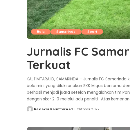
Bola
Samarinda
Sport
Jurnalis FC Sama
Terkuat
KALTIMTARA.ID, SAMARINDA – Jurnalis FC Samarinda
bola mini yang dilaksanakan SKK Migas bersama deng
berhasil menjadi juara setelah mengalahkan tim Por
dengan skor 2-0 melalui adu penalti. Atas kemenang
Redaksi Kalimtara.id
1 Oktober 2022
Posted
by