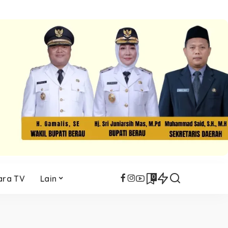
0
ara TV
Lain