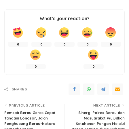
What’s your reaction?
0
0
0
0
0
0
0
SHARES
PREVIOUS ARTICLE
NEXT ARTICLE
Pemkab Berau Gerak Cepat
Sinergi Polres Berau dan
Tangani Longsor, Jalan
Masyarakat Wujudkan
Penghubung Berau-Kaltara
Ketahanan Pangan Melalui
Kembali Lancar
Panen Jagung di Sei Bebanir