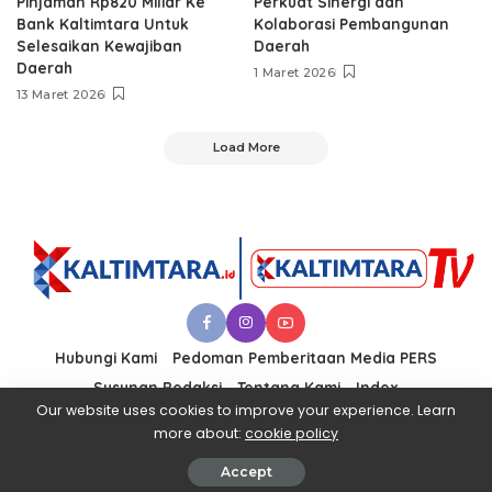
Pinjaman Rp820 Miliar Ke
Perkuat Sinergi dan
Bank Kaltimtara Untuk
Kolaborasi Pembangunan
Selesaikan Kewajiban
Daerah
Daerah
1 Maret 2026
13 Maret 2026
Load More
Hubungi Kami
Pedoman Pemberitaan Media PERS
Susunan Redaksi
Tentang Kami
Index
Our website uses cookies to improve your experience. Learn
more about:
cookie policy
© 2021 PT. KALTIMTARA MEDIA UTAMA
Accept