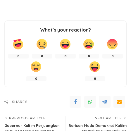
What’s your reaction?
0
0
0
0
0
0
0
SHARES
PREVIOUS ARTICLE
NEXT ARTICLE
Gubernur Kaltim Perjuangkan
Barisan Muda Demokrat Kaltim
Guru Honorer dan Tenaga
Nyatakan Sikap Dukung