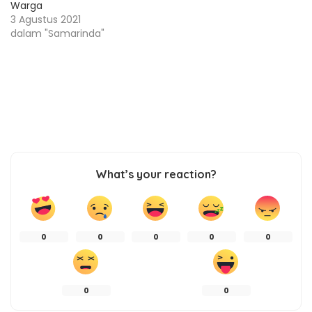
Warga
3 Agustus 2021
dalam "Samarinda"
What’s your reaction?
0
0
0
0
0
0
0