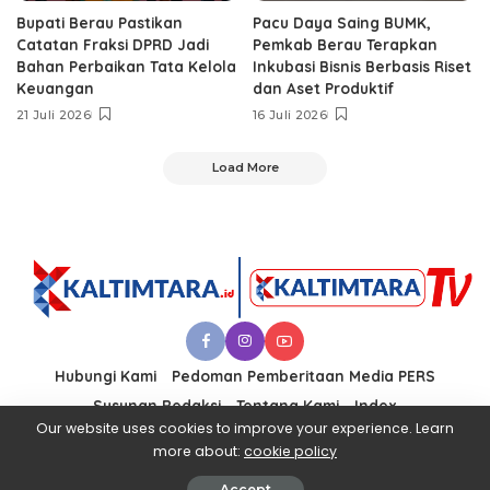
Bupati Berau Pastikan
Pacu Daya Saing BUMK,
Catatan Fraksi DPRD Jadi
Pemkab Berau Terapkan
Bahan Perbaikan Tata Kelola
Inkubasi Bisnis Berbasis Riset
Keuangan
dan Aset Produktif ‎
21 Juli 2026
16 Juli 2026
Load More
Hubungi Kami
Pedoman Pemberitaan Media PERS
Susunan Redaksi
Tentang Kami
Index
Our website uses cookies to improve your experience. Learn
more about:
cookie policy
© 2021 PT. KALTIMTARA MEDIA UTAMA
Accept