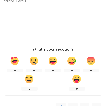
dalam "Berau"
What’s your reaction?
0
0
0
0
0
0
0