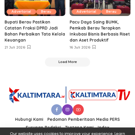
Advertorial
Berau
Advertorial
Berau
Bupati Berau Pastikan
Pacu Daya Saing BUMK,
Catatan Fraksi DPRD Jadi
Pemkab Berau Terapkan
Bahan Perbaikan Tata Kelola
Inkubasi Bisnis Berbasis Riset
Keuangan
dan Aset Produktif ‎
21 Juli 2026
16 Juli 2026
Load More
Hubungi Kami
Pedoman Pemberitaan Media PERS
Susunan Redaksi
Tentang Kami
Index
Our website uses cookies to improve your experience. Learn