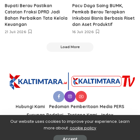
Bupati Berau Pastikan
Pacu Daya Saing BUMK,
Catatan Fraksi DPRD Jadi
Pemkab Berau Terapkan
Bahan Perbaikan Tata Kelola
Inkubasi Bisnis Berbasis Riset
Keuangan
dan Aset Produktif ‎
21 Juli 2026
16 Juli 2026
Load More
Hubungi Kami
Pedoman Pemberitaan Media PERS
Susunan Redaksi
Tentang Kami
Index
Our website uses cookies to improve your experience. Learn
more about:
cookie policy
© 2021 PT. KALTIMTARA MEDIA UTAMA
Accept