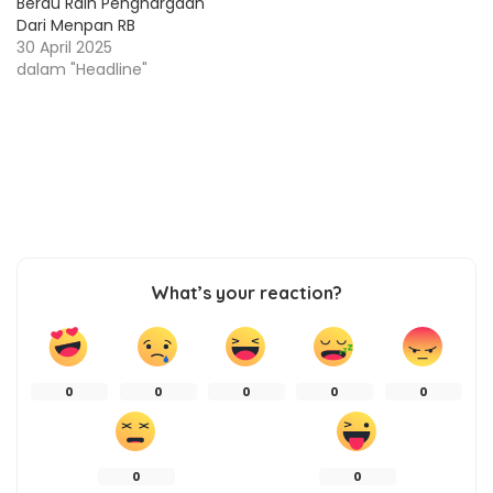
Berau Raih Penghargaan
Dari Menpan RB
30 April 2025
dalam "Headline"
What’s your reaction?
0
0
0
0
0
0
0