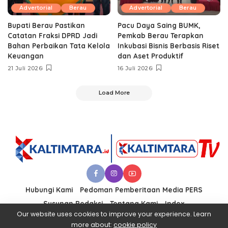
Advertorial
Berau
Advertorial
Berau
Bupati Berau Pastikan
Pacu Daya Saing BUMK,
Catatan Fraksi DPRD Jadi
Pemkab Berau Terapkan
Bahan Perbaikan Tata Kelola
Inkubasi Bisnis Berbasis Riset
Keuangan
dan Aset Produktif ‎
21 Juli 2026
16 Juli 2026
Load More
Hubungi Kami
Pedoman Pemberitaan Media PERS
Susunan Redaksi
Tentang Kami
Index
Our website uses cookies to improve your experience. Learn
more about:
cookie policy