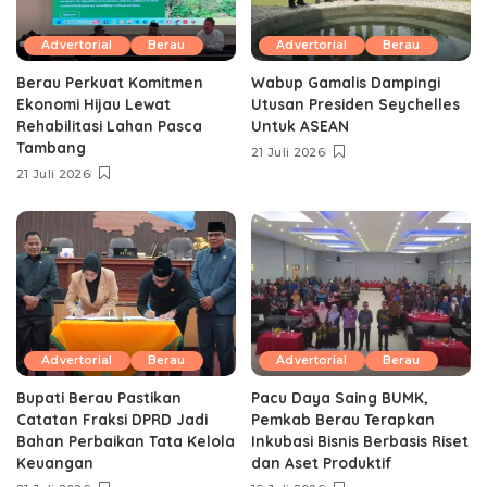
Advertorial
Berau
Advertorial
Berau
Berau Perkuat Komitmen
Wabup Gamalis Dampingi
Ekonomi Hijau Lewat
Utusan Presiden Seychelles
Rehabilitasi Lahan Pasca
Untuk ASEAN
Tambang
21 Juli 2026
21 Juli 2026
Advertorial
Berau
Advertorial
Berau
Bupati Berau Pastikan
Pacu Daya Saing BUMK,
Catatan Fraksi DPRD Jadi
Pemkab Berau Terapkan
Bahan Perbaikan Tata Kelola
Inkubasi Bisnis Berbasis Riset
Keuangan
dan Aset Produktif ‎