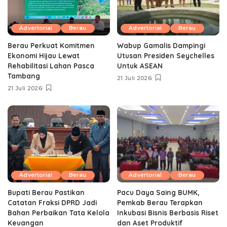
Advertorial
Berau
Advertorial
Berau
Berau Perkuat Komitmen
Wabup Gamalis Dampingi
Ekonomi Hijau Lewat
Utusan Presiden Seychelles
Rehabilitasi Lahan Pasca
Untuk ASEAN
Tambang
21 Juli 2026
21 Juli 2026
Advertorial
Berau
Advertorial
Berau
Bupati Berau Pastikan
Pacu Daya Saing BUMK,
Catatan Fraksi DPRD Jadi
Pemkab Berau Terapkan
Bahan Perbaikan Tata Kelola
Inkubasi Bisnis Berbasis Riset
Keuangan
dan Aset Produktif ‎