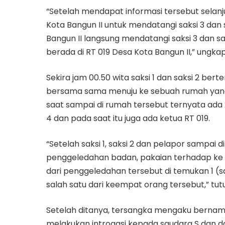
“Setelah mendapat informasi tersebut selanj
Kota Bangun II untuk mendatangi saksi 3 dan s
Bangun II langsung mendatangi saksi 3 dan s
berada di RT 019 Desa Kota Bangun II,” ungka
Sekira jam 00.50 wita saksi 1 dan saksi 2 ber
bersama sama menuju ke sebuah rumah yang 
saat sampai di rumah tersebut ternyata ada 2
4 dan pada saat itu juga ada ketua RT 019.
“Setelah saksi 1, saksi 2 dan pelapor sampai
penggeledahan badan, pakaian terhadap ke
dari penggeledahan tersebut di temukan 1 (sa
salah satu dari keempat orang tersebut,” tut
Setelah ditanya, tersangka mengaku bernama de
melakukan introgasi kepada saudara S dan d