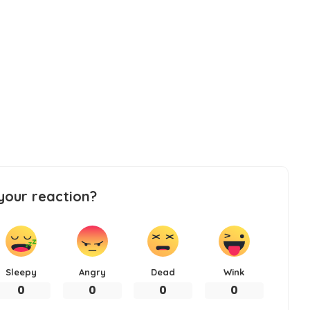
your reaction?
Sleepy
Angry
Dead
Wink
0
0
0
0