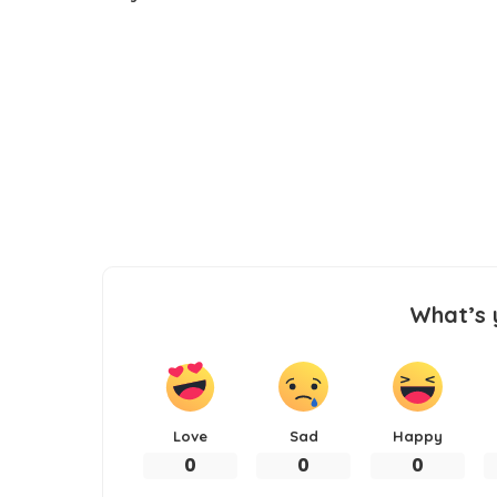
What’s 
Love
Sad
Happy
0
0
0