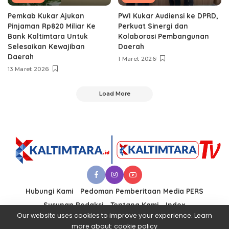
Pemkab Kukar Ajukan
PWI Kukar Audiensi ke DPRD,
Pinjaman Rp820 Miliar Ke
Perkuat Sinergi dan
Bank Kaltimtara Untuk
Kolaborasi Pembangunan
Selesaikan Kewajiban
Daerah
Daerah
1 Maret 2026
13 Maret 2026
Load More
Hubungi Kami
Pedoman Pemberitaan Media PERS
Susunan Redaksi
Tentang Kami
Index
Our website uses cookies to improve your experience. Learn
more about:
cookie policy