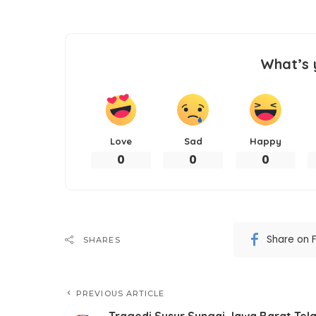
What’s 
Love
Sad
Happy
0
0
0
Share on 
SHARES
PREVIOUS ARTICLE
Tragedi Susur Sungai Jawa Barat Tel