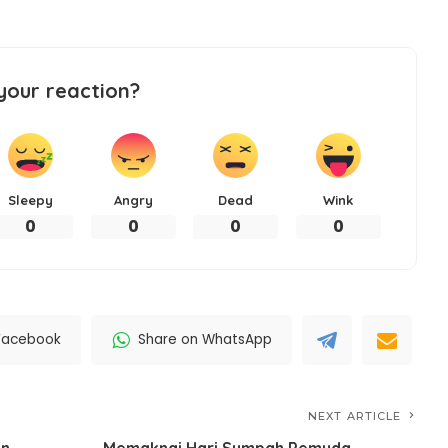
your reaction?
Sleepy
Angry
Dead
Wink
0
0
0
0
Facebook
Share on WhatsApp
NEXT ARTICLE
an
Memaknai Hari Sumpah Pemuda,