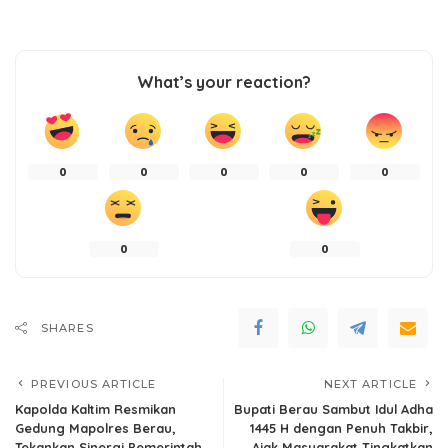
What’s your reaction?
0
0
0
0
0
0
0
SHARES
PREVIOUS ARTICLE
NEXT ARTICLE
Kapolda Kaltim Resmikan
Bupati Berau Sambut Idul Adha
Gedung Mapolres Berau,
1445 H dengan Penuh Takbir,
Tekankan Sinergi Pemerintah
Ajak Masyarakat Tingkatkan