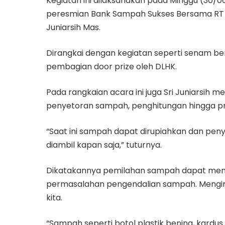
Kegiatan ini dilaksanakan pada Minggu (30/06
peresmian Bank Sampah Sukses Bersama RT 01
Juniarsih Mas.
Dirangkai dengan kegiatan seperti senam b
pembagian door prize oleh DLHK.
Pada rangkaian acara ini juga Sri Juniarsih me
penyetoran sampah, penghitungan hingga pr
“Saat ini sampah dapat dirupiahkan dan pen
diambil kapan saja,” tuturnya.
Dikatakannya pemilahan sampah dapat menja
permasalahan pengendalian sampah. Mengin
kita.
“Sampah seperti botol plastik bening, kardus 