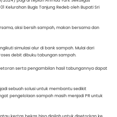
/2024) pagi di tepian Ahmad Yani. Sekaligus
 Kelurahan Bugis Tanjung Redeb oleh Bupati Sri
ersama, aksi bersih sampah, makan bersama dan
ngikuti simulasi alur di bank sampah. Mulai dari
oses debit dibuku tabungan sampah.
yetoran serta pengambilan hasil tabungannya dapat
di sebuah solusi untuk membantu sedikit
gat pengelolaan sampah masih menjadi PR untuk
atau kertas bekas bisa dipilah untuk disetorkan ke