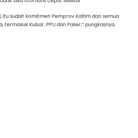
idak bisa otomatis cepat selesai.
al, itu sudah komitmen Pemprov Kaltim dari semua
nya, termasuk Kubar, PPU dan Paser,” pungkasnya.