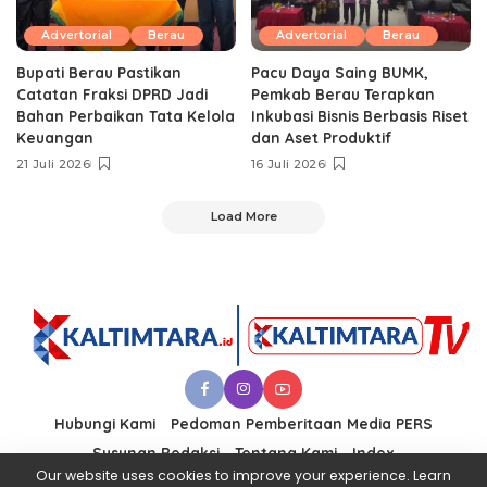
Advertorial
Berau
Advertorial
Berau
Bupati Berau Pastikan
Pacu Daya Saing BUMK,
Catatan Fraksi DPRD Jadi
Pemkab Berau Terapkan
Bahan Perbaikan Tata Kelola
Inkubasi Bisnis Berbasis Riset
Keuangan
dan Aset Produktif ‎
21 Juli 2026
16 Juli 2026
Load More
Hubungi Kami
Pedoman Pemberitaan Media PERS
Susunan Redaksi
Tentang Kami
Index
Our website uses cookies to improve your experience. Learn