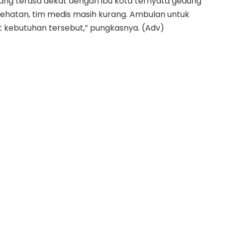
ang terasa dekat dengan ibu kota ternyata gedung
ehatan, tim medis masih kurang. Ambulan untuk
t kebutuhan tersebut,” pungkasnya. (Adv)