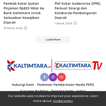
Pemkab Kukar Ajukan
PWI Kukar Audiensi ke DPRD,
Pinjaman Rp820 Miliar Ke
Perkuat Sinergi dan
Bank Kaltimtara Untuk
Kolaborasi Pembangunan
Selesaikan Kewajiban
Daerah
Daerah
1 Maret 2026
13 Maret 2026
Load More
Hubungi Kami
Pedoman Pemberitaan Media PERS
Susunan Redaksi
Tentang Kami
Index
Our website uses cookies to improve your experience. Learn
more about:
cookie policy