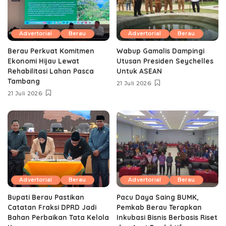
Advertorial
Berau
Advertorial
Berau
Berau Perkuat Komitmen
Wabup Gamalis Dampingi
Ekonomi Hijau Lewat
Utusan Presiden Seychelles
Rehabilitasi Lahan Pasca
Untuk ASEAN
Tambang
21 Juli 2026
21 Juli 2026
Advertorial
Berau
Advertorial
Berau
Bupati Berau Pastikan
Pacu Daya Saing BUMK,
Catatan Fraksi DPRD Jadi
Pemkab Berau Terapkan
Bahan Perbaikan Tata Kelola
Inkubasi Bisnis Berbasis Riset