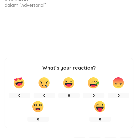
dalam "Advertorial"
What’s your reaction?
0
0
0
0
0
0
0