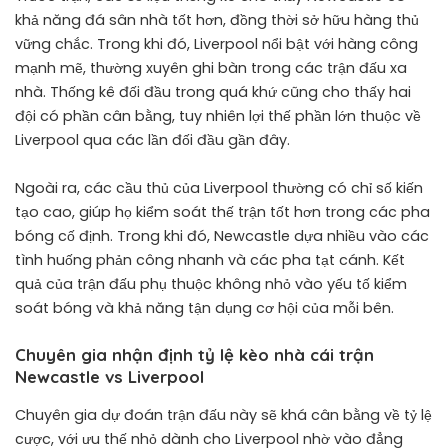
khả năng đá sân nhà tốt hơn, đồng thời sở hữu hàng thủ
vững chắc. Trong khi đó, Liverpool nổi bật với hàng công
mạnh mẽ, thường xuyên ghi bàn trong các trận đấu xa
nhà. Thống kê đối đầu trong quá khứ cũng cho thấy hai
đội có phần cân bằng, tuy nhiên lợi thế phần lớn thuộc về
Liverpool qua các lần đối đầu gần đây.
Ngoài ra, các cầu thủ của Liverpool thường có chỉ số kiến
tạo cao, giúp họ kiểm soát thế trận tốt hơn trong các pha
bóng cố định. Trong khi đó, Newcastle dựa nhiều vào các
tình huống phản công nhanh và các pha tạt cánh. Kết
quả của trận đấu phụ thuộc không nhỏ vào yếu tố kiểm
soát bóng và khả năng tận dụng cơ hội của mỗi bên.
Chuyên gia nhận định
tỷ lệ kèo nhà cái
trận
Newcastle vs Liverpool
Chuyên gia dự đoán trận đấu này sẽ khá cân bằng về tỷ lệ
cược, với ưu thế nhỏ dành cho Liverpool nhờ vào đẳng