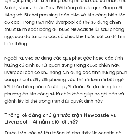
tận dụng triệt để khả năng bùng nổ của các cá nhân như
Salah, Nunez, hoặc Diaz. Đội bóng của Jurgen Klopp nổi
tiếng với lối chơi pressing toàn diện và tấn công biên tốc
độ cao. Trong trận này, Liverpool có thể sử dụng chiến
thuật kiểm soát bóng để buộc Newcastle lùi sâu phòng
ngự, sau đó tung ra các cú chọc khe hoặc sút xa để tìm
bàn thắng.
Ngoài ra, việc sử dụng các quả phạt góc hoặc các tình
huống cố định sẽ rất quan trọng trong cuộc chiến này.
Liverpool còn có khả năng tận dụng các tình huống phản
công nhanh, đẩy đối phương vào thế rối loạn rồi bất ngờ
kết thúc bằng các cú sút quyết đoán. Sự đa dạng trong
phương án tấn công sẽ là chìa khóa giúp họ ghi bàn và
giành lấy lợi thế trong trận đấu quyết định này.
Thống kê đáng chú ý trước trận Newcastle vs
Liverpool – Ai nắm giữ lợi thế?
Trước trận, các số liệu thống kê cho thấy Newcastle có