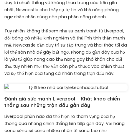
duy trì chuỗi thắng và không thua trong các trận gần
nhất, Newcastle cho thấy sự tự tin và khả năng phòng
ngự chắc chắn cùng các pha phản công nhanh.
Tuy nhiên, không thể xem nhẹ sự cạnh tranh từ Liverpool,
đội bóng có nhiều kinh nghiệm và thủ lĩnh tinh thần mạnh
mẽ. Newcastle cần duy trì sự tập trung và khai thác tối đa
lợi thế sân nhà để gây bất ngờ. Phong độ gần đây của họ
là yếu tố giúp nâng cao khả năng gây khó khăn cho đối
thủ, tuy nhiên mọi thứ vẫn còn phụ thuộc vào chiến thuật
và sự thể hiện của từng cá nhân trong trận đấu này.
Đánh giá sức mạnh Liverpool – Khát khao chiến
thắng sau những trận đấu gần đây
Liverpool phần nào đã thể hiện rõ tham vọng của họ
thông qua những chiến thắng liên tiếp gần đây. Với hàng
công sừng sỏ cùng những nhân tố sáng tạo như