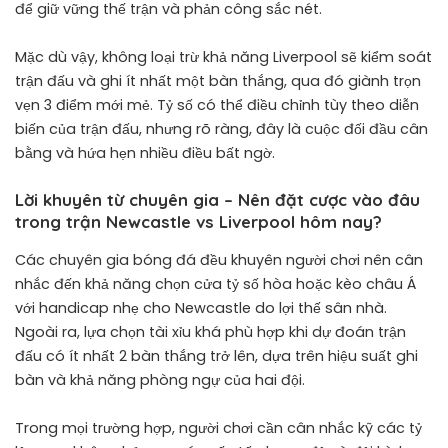
để giữ vững thế trận và phản công sắc nét.
Mặc dù vậy, không loại trừ khả năng Liverpool sẽ kiểm soát
trận đấu và ghi ít nhất một bàn thắng, qua đó giành trọn
vẹn 3 điểm mới mẻ. Tỷ số có thể điều chỉnh tùy theo diễn
biến của trận đấu, nhưng rõ ràng, đây là cuộc đối đầu cân
bằng và hứa hẹn nhiều điều bất ngờ.
Lời khuyên từ chuyên gia – Nên đặt cược vào đâu
trong trận Newcastle vs Liverpool hôm nay?
Các chuyên gia bóng đá đều khuyên người chơi nên cân
nhắc đến khả năng chọn cửa tỷ số hòa hoặc kèo châu Á
với handicap nhẹ cho Newcastle do lợi thế sân nhà.
Ngoài ra, lựa chọn tài xỉu khá phù hợp khi dự đoán trận
đấu có ít nhất 2 bàn thắng trở lên, dựa trên hiệu suất ghi
bàn và khả năng phòng ngự của hai đội.
Trong mọi trường hợp, người chơi cần cân nhắc kỹ các tỷ