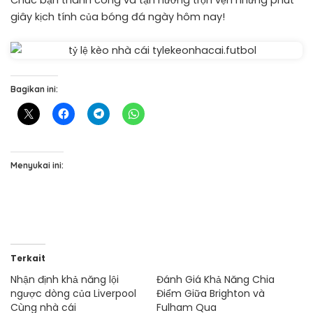
giây kịch tính của bóng đá ngày hôm nay!
Bagikan ini:
Menyukai ini:
Terkait
Nhận định khả năng lội
Đánh Giá Khả Năng Chia
ngược dòng của Liverpool
Điểm Giữa Brighton và
Cùng nhà cái
Fulham Qua