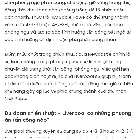
chơi phòng ngự phản công, chủ động giữ vững hàng thủ,
đồng thời khai thác các khoảng trống để tổ chức phản
đòn nhanh. Thầy trò HLV Eddie Howe có thể trung thành
với sơ đồ 4-3-3 hoặc 4-2-3-1, nhằm giữ vững cấu trúc
phòng ngự và tạo ra các tình huống tấn công bất ngờ từ
các tình huống cố định hoặc pha phản công nhanh.
Điểm mấu chốt trong chiến thuật của Newcastle chính là
sự kiên cường trong phòng ngự và sự linh hoạt trong
chuyển đổi trạng thái tấn công-phòng ngự. Việc giới hạn
các không gian hoạt động của Liverpool sẽ giúp họ tránh
bị đội khách kiểm soát bóng quá lâu, đồng thời giảm thiểu
khả năng gây áp lực về phía khung thành của thủ môn
Nick Pope.
Dự đoán chiến thuật – Liverpool có những phương
án tấn công nào?
Liverpool thường xuyên sử dụng sơ đồ 4-3-3 hoặc 4-2-3-1,