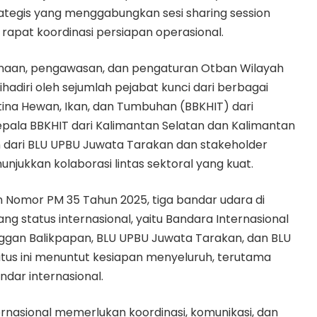
ategis yang menggabungkan sesi sharing session
 rapat koordinasi persiapan operasional.
binaan, pengawasan, dan pengaturan Otban Wilayah
ihadiri oleh sejumlah pejabat kunci dari berbagai
antina Hewan, Ikan, dan Tumbuhan (BBKHIT) dari
epala BBKHIT dari Kalimantan Selatan dan Kalimantan
n dari BLU UPBU Juwata Tarakan dan stakeholder
njukkan kolaborasi lintas sektoral yang kuat.
 Nomor PM 35 Tahun 2025, tiga bandar udara di
ng status internasional, yaitu Bandara Internasional
ggan Balikpapan, BLU UPBU Juwata Tarakan, dan BLU
tus ini menuntut kesiapan menyeluruh, terutama
dar internasional.
ernasional memerlukan koordinasi, komunikasi, dan