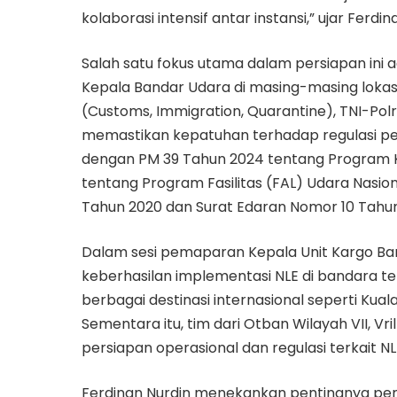
kolaborasi intensif antar instansi,” ujar Ferdin
Salah satu fokus utama dalam persiapan ini
Kepala Bandar Udara di masing-masing lokasi.
(Customs, Immigration, Quarantine), TNI-Pol
memastikan kepatuhan terhadap regulasi pen
dengan PM 39 Tahun 2024 tentang Program 
tentang Program Fasilitas (FAL) Udara Nasion
Tahun 2020 dan Surat Edaran Nomor 10 Tahu
Dalam sesi pemaparan Kepala Unit Kargo B
keberhasilan implementasi NLE di bandara te
berbagai destinasi internasional seperti Kual
Sementara itu, tim dari Otban Wilayah VII, V
persiapan operasional dan regulasi terkait NL
Ferdinan Nurdin menekankan pentingnya pem