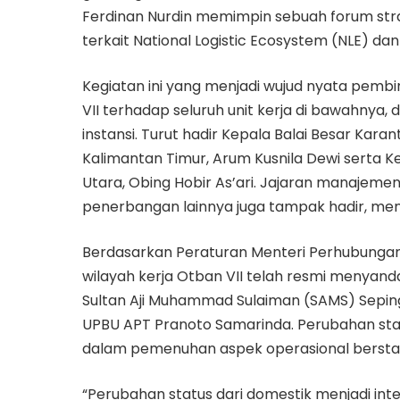
Ferdinan Nurdin memimpin sebuah forum str
terkait National Logistic Ecosystem (NLE) dan
Kegiatan ini yang menjadi wujud nyata pem
VII terhadap seluruh unit kerja di bawahnya, d
instansi. Turut hadir Kepala Balai Besar Kar
Kalimantan Timur, Arum Kusnila Dewi serta K
Utara, Obing Hobir As’ari. Jajaran manajeme
penerbangan lainnya juga tampak hadir, menu
Berdasarkan Peraturan Menteri Perhubungan
wilayah kerja Otban VII telah resmi menyanda
Sultan Aji Muhammad Sulaiman (SAMS) Sepin
UPBU APT Pranoto Samarinda. Perubahan sta
dalam pemenuhan aspek operasional berstan
“Perubahan status dari domestik menjadi int