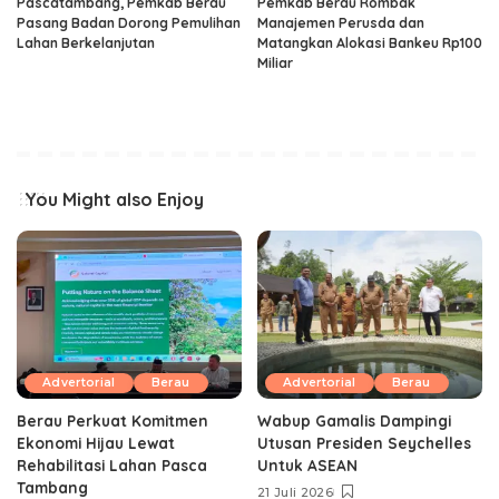
Pascatambang, Pemkab Berau
Pemkab Berau Rombak
Pasang Badan Dorong Pemulihan
Manajemen Perusda dan
Lahan Berkelanjutan
Matangkan Alokasi Bankeu Rp100
Miliar
You Might also Enjoy
Advertorial
Berau
Advertorial
Berau
Berau Perkuat Komitmen
Wabup Gamalis Dampingi
Ekonomi Hijau Lewat
Utusan Presiden Seychelles
Rehabilitasi Lahan Pasca
Untuk ASEAN
Tambang
21 Juli 2026