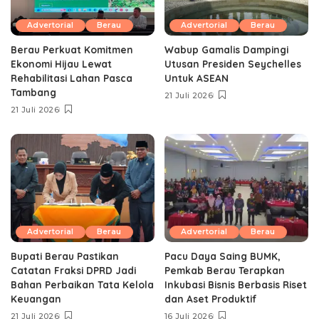
Advertorial
Berau
Advertorial
Berau
Berau Perkuat Komitmen
Wabup Gamalis Dampingi
Ekonomi Hijau Lewat
Utusan Presiden Seychelles
Rehabilitasi Lahan Pasca
Untuk ASEAN
Tambang
21 Juli 2026
21 Juli 2026
Advertorial
Berau
Advertorial
Berau
Bupati Berau Pastikan
Pacu Daya Saing BUMK,
Catatan Fraksi DPRD Jadi
Pemkab Berau Terapkan
Bahan Perbaikan Tata Kelola
Inkubasi Bisnis Berbasis Riset
Keuangan
dan Aset Produktif ‎
21 Juli 2026
16 Juli 2026