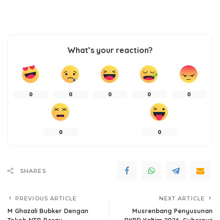
What’s your reaction?
0
0
0
0
0
0
0
SHARES
PREVIOUS ARTICLE
NEXT ARTICLE
M Ghazali Bubker Dengan
Musrenbang Penyusunan
Tokoh NTB Berau
RKPD Kaltim 2024, Gubernur