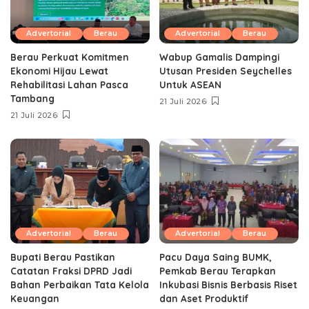
Advertorial
Berau
Advertorial
Berau
Berau Perkuat Komitmen
Wabup Gamalis Dampingi
Ekonomi Hijau Lewat
Utusan Presiden Seychelles
Rehabilitasi Lahan Pasca
Untuk ASEAN
Tambang
21 Juli 2026
21 Juli 2026
Advertorial
Berau
Advertorial
Berau
Bupati Berau Pastikan
Pacu Daya Saing BUMK,
Catatan Fraksi DPRD Jadi
Pemkab Berau Terapkan
Bahan Perbaikan Tata Kelola
Inkubasi Bisnis Berbasis Riset
Keuangan
dan Aset Produktif ‎