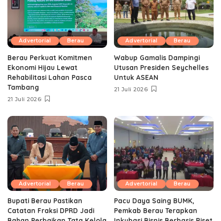
Advertorial
Berau
Advertorial
Berau
Berau Perkuat Komitmen
Wabup Gamalis Dampingi
Ekonomi Hijau Lewat
Utusan Presiden Seychelles
Rehabilitasi Lahan Pasca
Untuk ASEAN
Tambang
21 Juli 2026
21 Juli 2026
Advertorial
Berau
Advertorial
Berau
Bupati Berau Pastikan
Pacu Daya Saing BUMK,
Catatan Fraksi DPRD Jadi
Pemkab Berau Terapkan
Bahan Perbaikan Tata Kelola
Inkubasi Bisnis Berbasis Riset