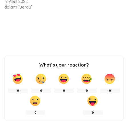
13 April 2022
dalam "Berau"
What’s your reaction?
0
0
0
0
0
0
0