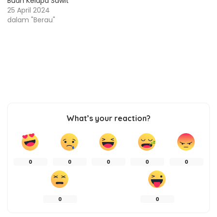
Buah Kelapa Sawit
25 April 2024
dalam "Berau"
What’s your reaction?
0
0
0
0
0
0
0