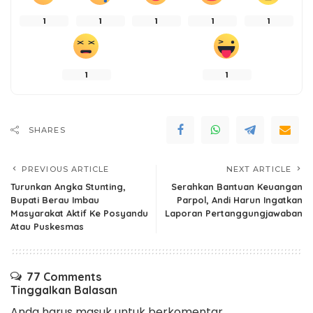
1
1
1
1
1
1
1
SHARES
PREVIOUS ARTICLE
NEXT ARTICLE
Turunkan Angka Stunting,
Serahkan Bantuan Keuangan
Bupati Berau Imbau
Parpol, Andi Harun Ingatkan
Masyarakat Aktif Ke Posyandu
Laporan Pertanggungjawaban
Atau Puskesmas
77 Comments
Tinggalkan Balasan
Anda harus
masuk
untuk berkomentar.