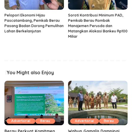
Pelopori Ekonomi Hijau
Soroti Kontribusi Minimum PAD,
Pascatambang, Pemkab Berau
Pemkab Berau Rombak
Pasang Badan Dorong Pemulihan
Manajemen Perusda dan
Lahan Berkelanjutan
Matangkan Alokasi Bankeu Rp100
Miliar
You Might also Enjoy
Advertorial
Berau
Advertorial
Berau
Berau Perkuat Komitmen
Wabup Gamalis Dampingi