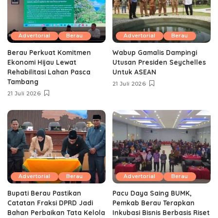
Advertorial
Berau
Advertorial
Berau
Berau Perkuat Komitmen
Wabup Gamalis Dampingi
Ekonomi Hijau Lewat
Utusan Presiden Seychelles
Rehabilitasi Lahan Pasca
Untuk ASEAN
Tambang
21 Juli 2026
21 Juli 2026
Advertorial
Berau
Advertorial
Berau
Bupati Berau Pastikan
Pacu Daya Saing BUMK,
Catatan Fraksi DPRD Jadi
Pemkab Berau Terapkan
Bahan Perbaikan Tata Kelola
Inkubasi Bisnis Berbasis Riset