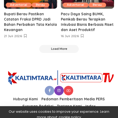
Advertorial
Berau
Advertorial
Berau
Bupati Berau Pastikan
Pacu Daya Saing BUMK,
Catatan Fraksi DPRD Jadi
Pemkab Berau Terapkan
Bahan Perbaikan Tata Kelola
Inkubasi Bisnis Berbasis Riset
Keuangan
dan Aset Produktif ‎
21 Juli 2026
16 Juli 2026
Load More
Hubungi Kami
Pedoman Pemberitaan Media PERS
Susunan Redaksi
Tentang Kami
Index
Our website uses cookies to improve your experience. Learn
more about:
cookie policy