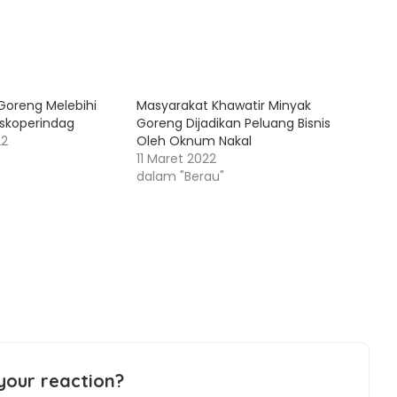
Goreng Melebihi
Masyarakat Khawatir Minyak
Diskoperindag
Goreng Dijadikan Peluang Bisnis
22
Oleh Oknum Nakal
11 Maret 2022
dalam "Berau"
your reaction?