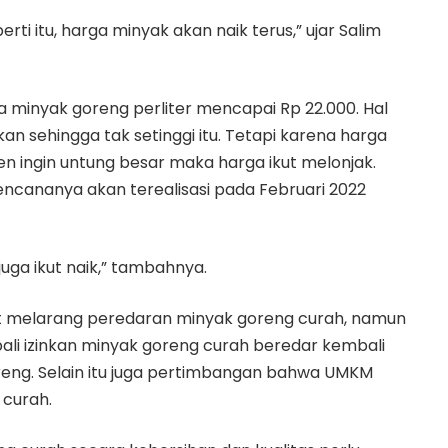
ti itu, harga minyak akan naik terus,” ujar Salim
ga minyak goreng perliter mencapai Rp 22.000. Hal
an sehingga tak setinggi itu. Tetapi karena harga
n ingin untung besar maka harga ikut melonjak.
encananya akan terealisasi pada Februari 2022
uga ikut naik,” tambahnya.
at melarang peredaran minyak goreng curah, namun
ali izinkan minyak goreng curah beredar kembali
reng. Selain itu juga pertimbangan bahwa UMKM
curah.