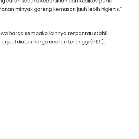
g curah secara kebersihan dan kualitas perlu
anan minyak goreng kemasan jauh lebih higienis,”
hwa harga sembako lainnya terpantau stabil.
jual diatas harga eceran tertinggi (HET).