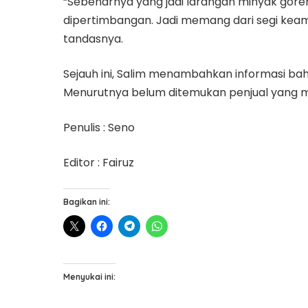
“Sebenarnya yang jadi larangan minyak goren
dipertimbangan. Jadi memang dari segi keam
tandasnya.
Sejauh ini, Salim menambahkan informasi ba
Menurutnya belum ditemukan penjual yang men
Penulis : Seno
Editor : Fairuz
Bagikan ini:
Menyukai ini: