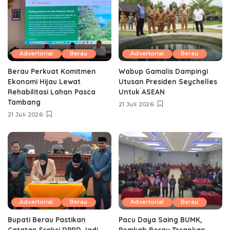
Advertorial
Berau
Advertorial
Berau
Berau Perkuat Komitmen
Wabup Gamalis Dampingi
Ekonomi Hijau Lewat
Utusan Presiden Seychelles
Rehabilitasi Lahan Pasca
Untuk ASEAN
Tambang
21 Juli 2026
21 Juli 2026
Advertorial
Berau
Advertorial
Berau
Bupati Berau Pastikan
Pacu Daya Saing BUMK,
Catatan Fraksi DPRD Jadi
Pemkab Berau Terapkan