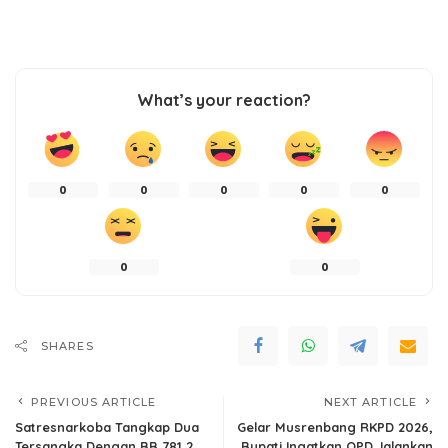
What’s your reaction?
0
0
0
0
0
0
0
SHARES
PREVIOUS ARTICLE
NEXT ARTICLE
Satresnarkoba Tangkap Dua
Gelar Musrenbang RKPD 2026,
Tersangka Dengan BB 781,2
Bupati Ingatkan OPD Jalankan