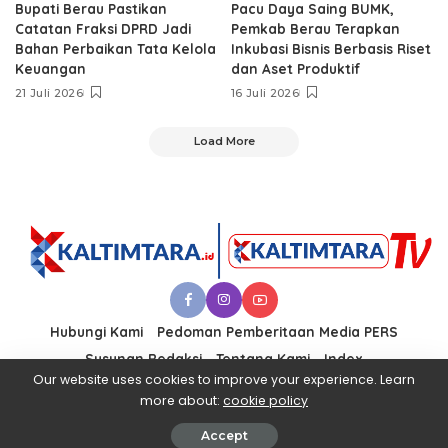
Bupati Berau Pastikan
Pacu Daya Saing BUMK,
Catatan Fraksi DPRD Jadi
Pemkab Berau Terapkan
Bahan Perbaikan Tata Kelola
Inkubasi Bisnis Berbasis Riset
Keuangan
dan Aset Produktif ‎
21 Juli 2026
16 Juli 2026
Load More
Hubungi Kami
Pedoman Pemberitaan Media PERS
Susunan Redaksi
Tentang Kami
Index
Our website uses cookies to improve your experience. Learn
more about:
cookie policy
© 2021 PT. KALTIMTARA MEDIA UTAMA
Accept