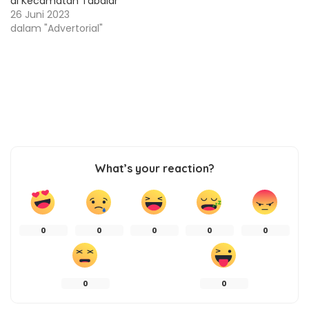
di Kecamatan Tabalar
26 Juni 2023
dalam "Advertorial"
What’s your reaction?
0
0
0
0
0
0
0