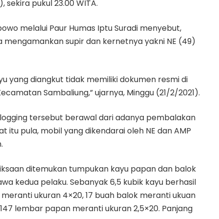
, sekira pukul 23.00 WITA.
bowo melalui Paur Humas Iptu Suradi menyebut,
uga mengamankan supir dan kernetnya yakni NE (49)
u yang diangkut tidak memiliki dokumen resmi di
ecamatan Sambaliung,” ujarnya, Minggu (21/2/2021).
 logging tersebut berawal dari adanya pembalakan
t itu pula, mobil yang dikendarai oleh NE dan AMP
.
eriksaan ditemukan tumpukan kayu papan dan balok
wa kedua pelaku. Sebanyak 6,5 kubik kayu berhasil
meranti ukuran 4×20, 17 buah balok meranti ukuan
n 147 lembar papan meranti ukuran 2,5×20. Panjang