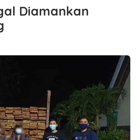
egal Diamankan
g