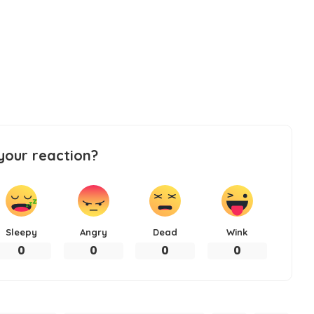
your reaction?
Sleepy
Angry
Dead
Wink
0
0
0
0