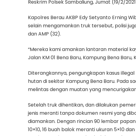
Reskrim Polsek Sambaliung, Jumat (19/2/2021)
Kapolres Berau AKBP Edy Setyanto Erning Wi
selain mengamankan truk tersebut, polisi j
dan AMP (32).
“Mereka kami amankan lantaran material kay
Jalan KM 01 Bena Baru, Kampung Bena Baru, K
Diterangkannya, pengungkapan kasus illegal
hutan di sekitar Kampung Bena Baru. Pada saa
melintas dengan muatan yang mencurigakan
Setelah truk dihentikan, dan dilakukan pem
jenis meranti tanpa dokumen resmi yang diba
diamankan. Dengan rincian 90 lembar papan 
10×10, 16 buah balok meranti ukuran 5×10 da