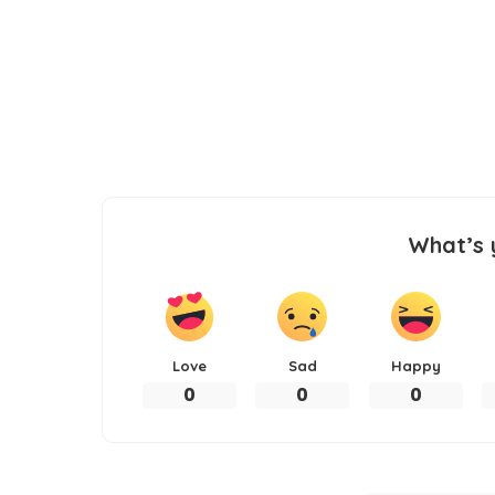
What’s 
Love
Sad
Happy
0
0
0