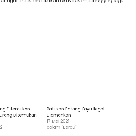
agar tidak melakukan aktivitas ilegal logging lagi,”
ing Ditemukan
Ratusan Batang Kayu Ilegal
u Orang Ditemukan
Diamankan
17 Mei 2021
22
dalam "Berau"