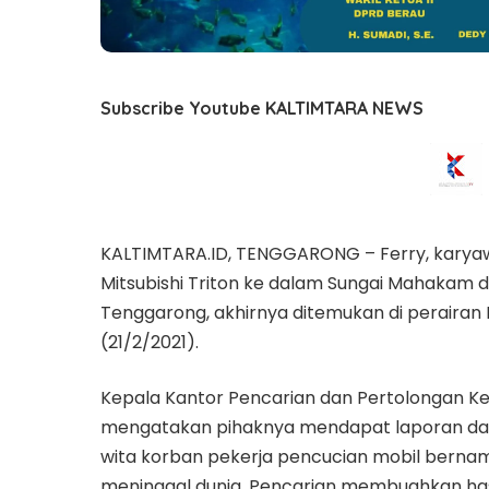
Subscribe Youtube KALTIMTARA NEWS
KALTIMTARA.ID, TENGGARONG – Ferry, karya
Mitsubishi Triton ke dalam Sungai Mahakam d
Tenggarong, akhirnya ditemukan di peraira
(21/2/2021).
Kepala Kantor Pencarian dan Pertolongan Kel
mengatakan pihaknya mendapat laporan dari ti
wita korban pekerja pencucian mobil bernam
meninggal dunia. Pencarian membuahkan hasi