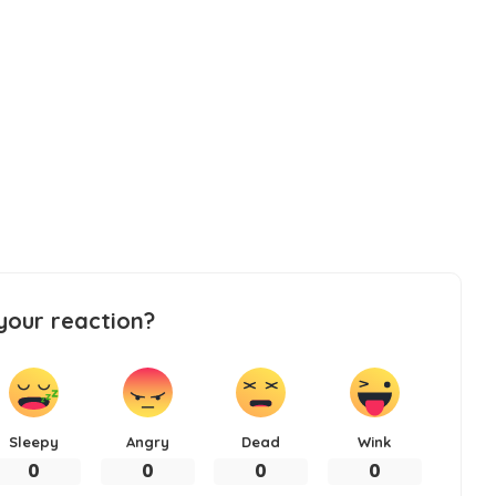
your reaction?
Sleepy
Angry
Dead
Wink
0
0
0
0