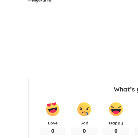
Menyukai ini:
What’s 
Love
Sad
Happy
0
0
0