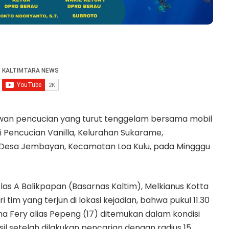
wan pencucian yang turut tenggelam bersama mobil
i Pencucian Vanilla, Kelurahan Sukarame,
n Desa Jembayan, Kecamatan Loa Kulu, pada Mingggu
as A Balikpapan (Basarnas Kaltim), Melkianus Kotta
m yang terjun di lokasi kejadian, bahwa pukul 11.30
a Fery alias Pepeng (17) ditemukan dalam kondisi
l setelah dilakukan pencarian dengan radius 15