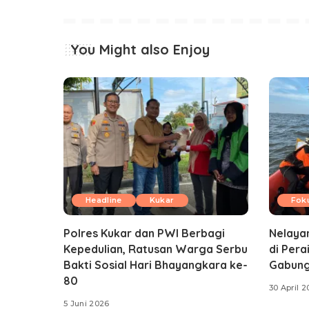
You Might also Enjoy
Headline
Kukar
Fok
Polres Kukar dan PWI Berbagi
Nelayan
Kepedulian, Ratusan Warga Serbu
di Pera
Bakti Sosial Hari Bhayangkara ke-
Gabung
80
30 April 
5 Juni 2026