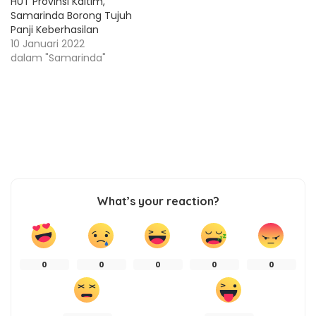
HUT Provinsi Kaltim,
Samarinda Borong Tujuh
Panji Keberhasilan
10 Januari 2022
dalam "Samarinda"
What’s your reaction?
0
0
0
0
0