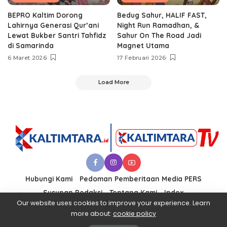
BEPRO Kaltim Dorong
Bedug Sahur, HALIF FAST,
Lahirnya Generasi Qur’ani
Night Run Ramadhan, &
Lewat Bukber Santri Tahfidz
Sahur On The Road Jadi
di Samarinda
Magnet Utama
6 Maret 2026
17 Februari 2026
Load More
Hubungi Kami
Pedoman Pemberitaan Media PERS
Susunan Redaksi
Tentang Kami
Index
Our website uses cookies to improve your experience. Learn
more about:
cookie policy