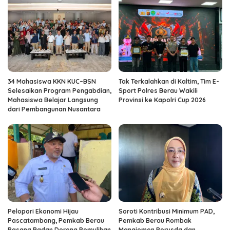
34 Mahasiswa KKN KUC–BSN
Tak Terkalahkan di Kaltim, Tim E-
Selesaikan Program Pengabdian,
Sport Polres Berau Wakili
Mahasiswa Belajar Langsung
Provinsi ke Kapolri Cup 2026
dari Pembangunan Nusantara
Pelopori Ekonomi Hijau
Soroti Kontribusi Minimum PAD,
Pascatambang, Pemkab Berau
Pemkab Berau Rombak
Pasang Badan Dorong Pemulihan
Manajemen Perusda dan