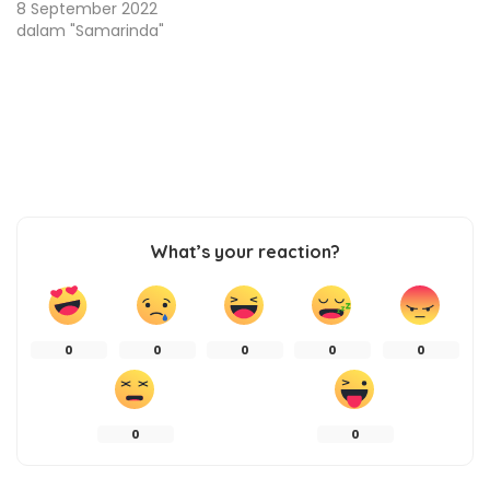
8 September 2022
dalam "Samarinda"
What’s your reaction?
0
0
0
0
0
0
0