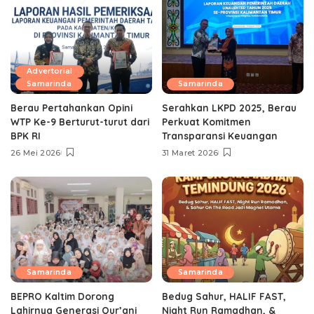
Advertorial
Samarinda
Samarinda
Berau Pertahankan Opini
Serahkan LKPD 2025, Berau
WTP Ke-9 Berturut-turut dari
Perkuat Komitmen
BPK RI
Transparansi Keuangan
26 Mei 2026
31 Maret 2026
Samarinda
Samarinda
BEPRO Kaltim Dorong
Bedug Sahur, HALIF FAST,
Lahirnya Generasi Qur’ani
Night Run Ramadhan, &