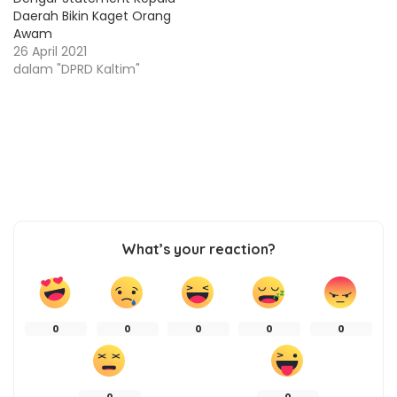
Daerah Bikin Kaget Orang
Awam
26 April 2021
dalam "DPRD Kaltim"
What’s your reaction?
0
0
0
0
0
0
0