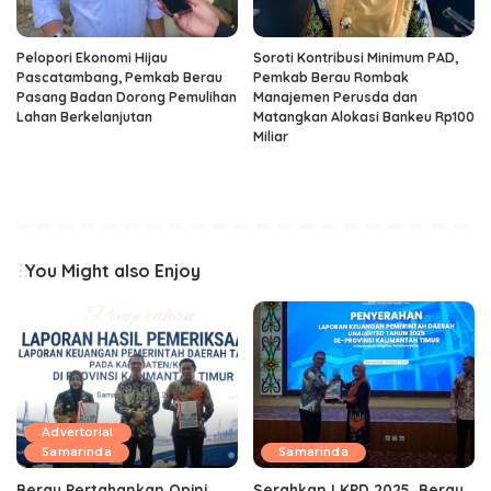
Pelopori Ekonomi Hijau
Soroti Kontribusi Minimum PAD,
Pascatambang, Pemkab Berau
Pemkab Berau Rombak
Pasang Badan Dorong Pemulihan
Manajemen Perusda dan
Lahan Berkelanjutan
Matangkan Alokasi Bankeu Rp100
Miliar
You Might also Enjoy
Advertorial
Samarinda
Samarinda
Berau Pertahankan Opini
Serahkan LKPD 2025, Berau