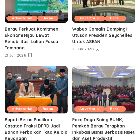
Advertorial
Berau
Advertorial
Berau
Berau Perkuat Komitmen
Wabup Gamalis Dampingi
Ekonomi Hijau Lewat
Utusan Presiden Seychelles
Rehabilitasi Lahan Pasca
Untuk ASEAN
Tambang
21 Juli 2026
21 Juli 2026
Advertorial
Berau
Advertorial
Berau
Bupati Berau Pastikan
Pacu Daya Saing BUMK,
Catatan Fraksi DPRD Jadi
Pemkab Berau Terapkan
Bahan Perbaikan Tata Kelola
Inkubasi Bisnis Berbasis Riset
Keuangan
dan Aset Produktif ‎