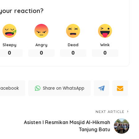
your reaction?
Sleepy
Angry
Dead
Wink
0
0
0
0
Facebook
Share on WhatsApp
NEXT ARTICLE
Asisten I Resmikan Masjid Al-Hikmah
Tanjung Batu