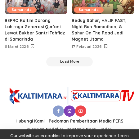
Samarinda
Samarinda
BEPRO Kaltim Dorong
Bedug Sahur, HALIF FAST,
Lahirnya Generasi Qur’ani
Night Run Ramadhan, &
Lewat Bukber Santri Tahfidz
Sahur On The Road Jadi
di Samarinda
Magnet Utama
6 Maret 2026
17 Februari 2026
Load More
Hubungi Kami
Pedoman Pemberitaan Media PERS
Susunan Redaksi
Tentang Kami
Index
Our website uses cookies to improve your experience. Learn